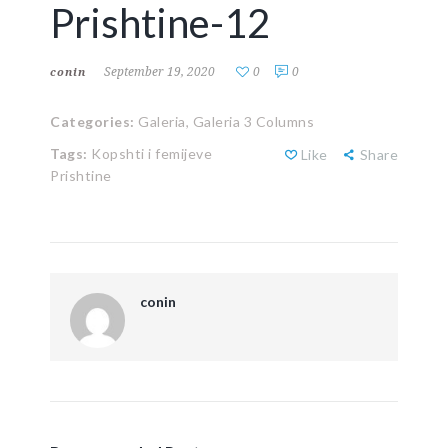
Prishtine-12
September 19, 2020
0
0
conin
Categories:
Galeria,
Galeria 3 Columns
Tags:
Kopshti i femijeve
Like
Share
Prishtine
conin