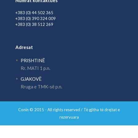
Numrat kontaktues
+383 (0) 44 502 365
+383 (0) 390 324 009
+383 (0) 38 512 269
Adresat
PRISHTINË
Rr. MATI 1 p.n.
GJAKOVË
Rruga e TMK-së p.n.
Conin © 2015 - All rights reserved / Të gjitha të drejtat e
rezervuara