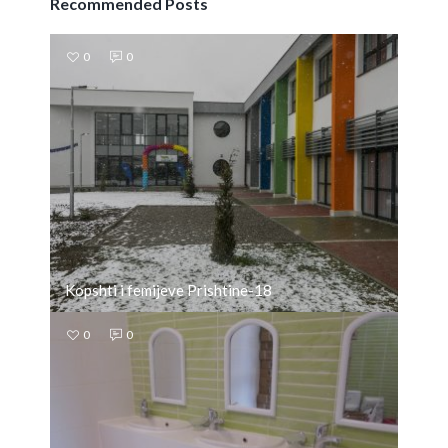
Recommended Posts
0
0
Kopshti i femijeve Prishtine-18
0
0