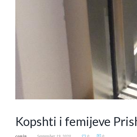
Kopshti i femijeve Pri
conin
September 19, 2020
0
0