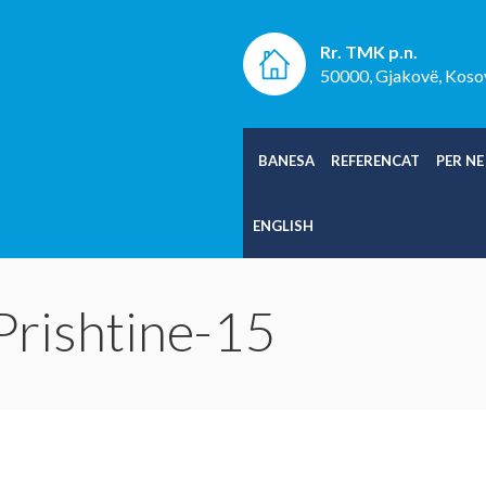
Rr. TMK p.n.
50000, Gjakovë, Koso
BANESA
REFERENCAT
PER NE
ENGLISH
 Prishtine-15