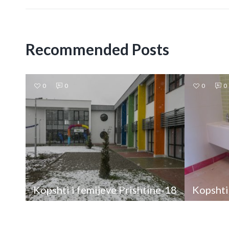
Recommended Posts
0
0
0
0
Kopshti i femijeve Prishtine-18
Kopshti