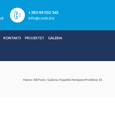
+383 44 502 365
vë
info@conin.biz
KONTAKTI
PROJEKTET
GALERIA
Home
/
All Posts
/
Galeria
/
Kopshti i femijeve Prishtine-15