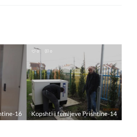
0
0
htine-16
Kopshti i femijeve Prishtine-14