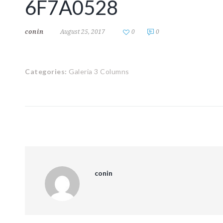
6F7A0528
conin
August 25, 2017
0
0
Categories:
Galeria 3 Columns
conin