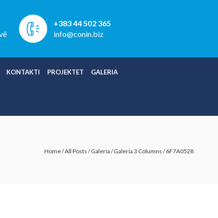
+383 44 502 365
vë
info@conin.biz
KONTAKTI
PROJEKTET
GALERIA
Home
/
All Posts
/
Galeria
/
Galeria 3 Columns
/
6F7A0528