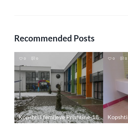
Recommended Posts
0
0
0
0
Kopshti i femijeve Prishtine-18
Kopshti