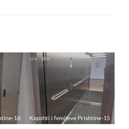
0
0
htine-16
Kopshti i femijeve Prishtine-15