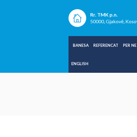
Rr. TMK p.n.
50000, Gjakovë, Koso
BANESA
REFERENCAT
PER NE
ENGLISH