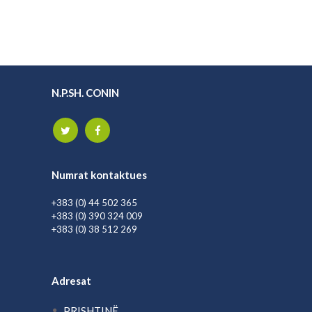
January 6, 2015
3
0
N.P.SH. CONIN
Numrat kontaktues
+383 (0) 44 502 365
+383 (0) 390 324 009
+383 (0) 38 512 269
Adresat
PRISHTINË