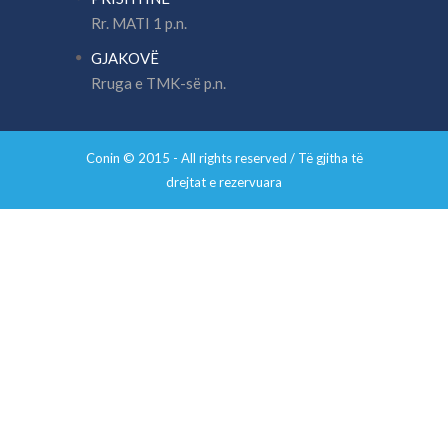
Rr. MATI 1 p.n.
GJAKOVË
Rruga e TMK-së p.n.
Conin © 2015 - All rights reserved / Të gjitha të
drejtat e rezervuara