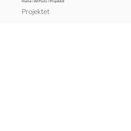
Home
/
All Posts
/
Projektet
Projektet
Projekti 1
There comes a time when having the
freedom to up sticks and move around